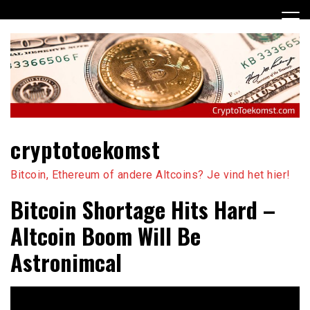
Ga
naar
de
inhoud
cryptotoekomst
Bitcoin, Ethereum of andere Altcoins? Je vind het hier!
Bitcoin Shortage Hits Hard –
Altcoin Boom Will Be
Astronimcal