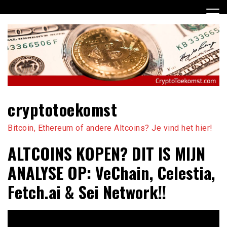
Ga
naar
de
inhoud
cryptotoekomst
Bitcoin, Ethereum of andere Altcoins? Je vind het hier!
ALTCOINS KOPEN? DIT IS MIJN
ANALYSE OP: VeChain, Celestia,
Fetch.ai & Sei Network!!