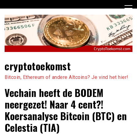
Ga
naar
de
inhoud
cryptotoekomst
Bitcoin, Ethereum of andere Altcoins? Je vind het hier!
Vechain heeft de BODEM
neergezet! Naar 4 cent?!
Koersanalyse Bitcoin (BTC) en
Celestia (TIA)