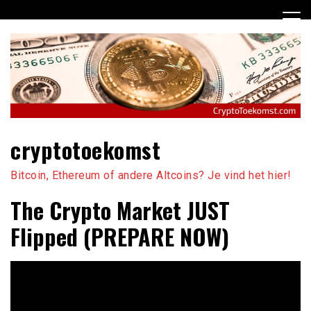
Ga
naar
de
inhoud
cryptotoekomst
Bitcoin, Ethereum of andere Altcoins? Je vind het hier!
The Crypto Market JUST
Flipped (PREPARE NOW)