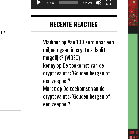
00:00
06:24
RECENTE REACTIES
et
*
Vladimir
op
Van 100 euro naar een
miljoen gaan in crypto’s! Is dit
mogelijk? (VIDEO)
kenny
op
De toekomst van de
cryptovaluta: ‘Gouden bergen of
een zeepbel?’
Murat
op
De toekomst van de
cryptovaluta: ‘Gouden bergen of
een zeepbel?’