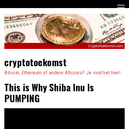
Ga
naar
de
inhoud
cryptotoekomst
Bitcoin, Ethereum of andere Altcoins? Je vind het hier!
This is Why Shiba Inu Is
PUMPING