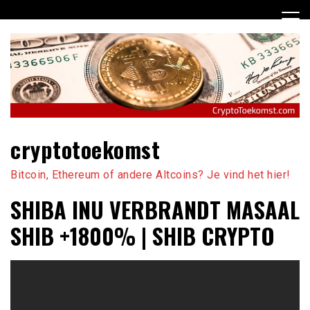
Ga
naar
de
inhoud
cryptotoekomst
Bitcoin, Ethereum of andere Altcoins? Je vind het hier!
SHIBA INU VERBRANDT MASAAL
SHIB +1800% | SHIB CRYPTO