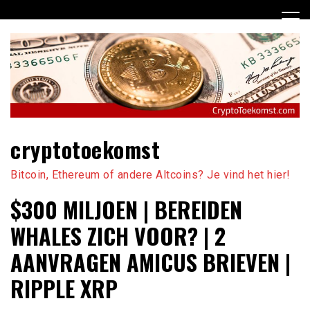
Ga
naar
de
inhoud
cryptotoekomst
Bitcoin, Ethereum of andere Altcoins? Je vind het hier!
$300 MILJOEN | BEREIDEN
WHALES ZICH VOOR? | 2
AANVRAGEN AMICUS BRIEVEN |
RIPPLE XRP