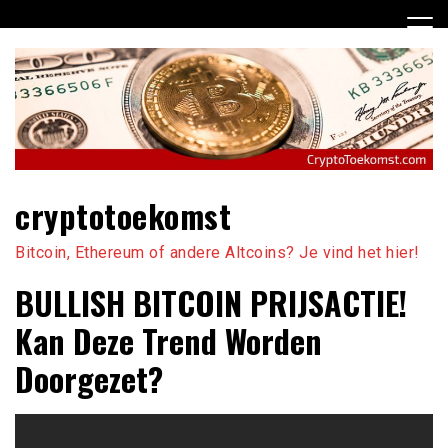
Ga
naar
de
inhoud
cryptotoekomst
Bitcoin, Ethereum of andere Altcoins? Je vind het hier!
BULLISH BITCOIN PRIJSACTIE!
Kan Deze Trend Worden
Doorgezet?