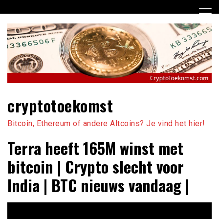
Ga
naar
de
inhoud
cryptotoekomst
Bitcoin, Ethereum of andere Altcoins? Je vind het hier!
Terra heeft 165M winst met
bitcoin | Crypto slecht voor
India | BTC nieuws vandaag |