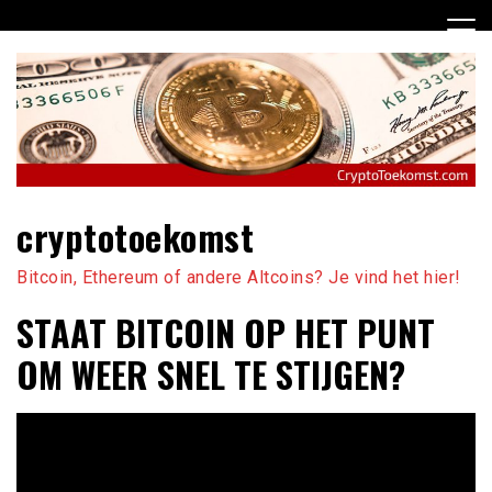
Ga
naar
de
inhoud
cryptotoekomst
Bitcoin, Ethereum of andere Altcoins? Je vind het hier!
STAAT BITCOIN OP HET PUNT
OM WEER SNEL TE STIJGEN?