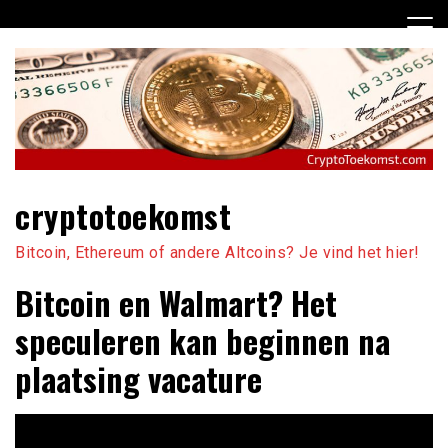
Ga
naar
de
inhoud
cryptotoekomst
Bitcoin, Ethereum of andere Altcoins? Je vind het hier!
Bitcoin en Walmart? Het
speculeren kan beginnen na
plaatsing vacature