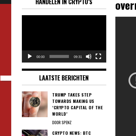
ove
HANDELEN IN CRYPTO’S
Videospeler
00:00
09:31
LAATSTE BERICHTEN
TRUMP TAKES STEP
TOWARDS MAKING US
‘CRYPTO CAPITAL OF THE
WORLD’
DOOR SPENZ
CRYPTO NEWS: BTC