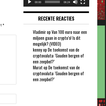
00:00
06:24
RECENTE REACTIES
et
*
Vladimir
op
Van 100 euro naar een
miljoen gaan in crypto’s! Is dit
mogelijk? (VIDEO)
kenny
op
De toekomst van de
cryptovaluta: ‘Gouden bergen of
een zeepbel?’
Murat
op
De toekomst van de
cryptovaluta: ‘Gouden bergen of
een zeepbel?’