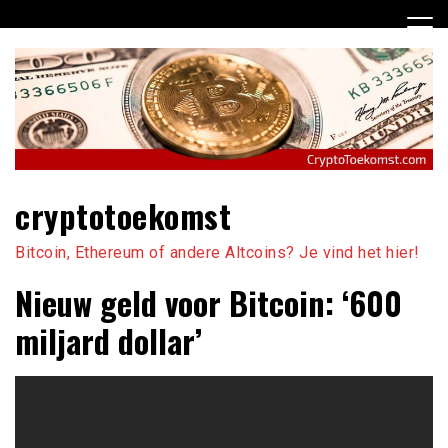
Ga
naar
de
inhoud
cryptotoekomst
Bitcoin, Ethereum of andere Altcoins? Je vind het hier!
Nieuw geld voor Bitcoin: ‘600
miljard dollar’